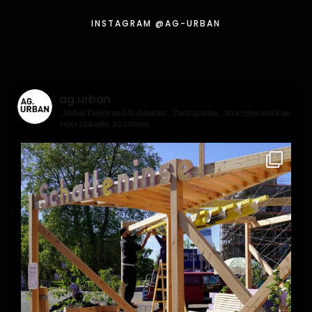
INSTA­GRAM @AG-URBAN
ag.urban
_ Urban Design und Archi­tek­tur
_ Par­ti­zi­pa­ti­on
_ Stra­te­gien und Kon­
zep­te
Lin­kedin:
.
AG
URBAN