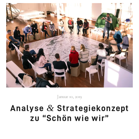
Januar 10, 2019
&
Ana­ly­se
Stra­te­gie­kon­zept
zu “Schön wie wir”