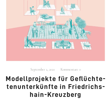
September 2, 2021
Kommentare
0
Modell­pro­jek­te für Geflüch­te­
ten­un­ter­künf­te in Fried­richs­
hain-Kreuz­berg