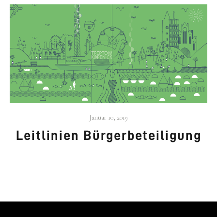
Januar 10, 2019
Leit­li­ni­en Bür­ger­be­tei­li­gung