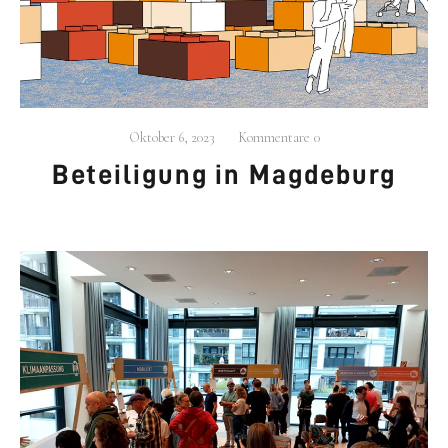
.
beschäf­tigt sich mit der Ent­wick­lung neu­
AG
URBAN
er Stra­te­gien für den städ­ti­schen Raum, Wohn­for­
men und Betei­li­gungs­pro­zes­sen.
Oktober 6, 2023
Kommentare
0
Mehr…
Betei­li­gung in Mag­de­burg
KONTAKT
030 609 822 540
mail@ag-urban.de