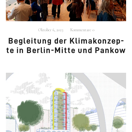
Oktober 6, 2023
Kommentare
0
Beglei­tung der Kli­ma­kon­zep­
te in Ber­lin-Mit­te und Pan­kow