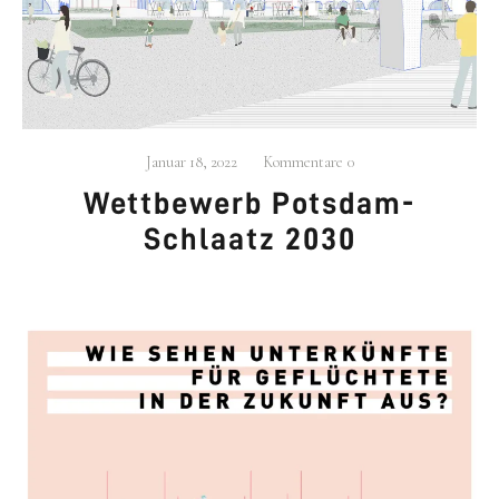
Januar 18, 2022
Kommentare
0
Wett­be­werb Pots­dam-
Schlaatz 2030