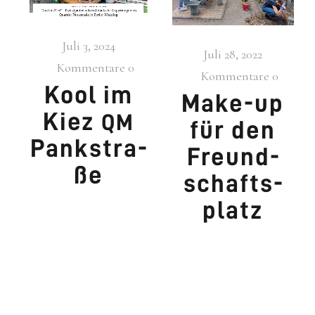
Juli 3, 2024
Juli 28, 2022
Kommentare
0
Kommentare
0
Kool im
Make-up
Kiez
QM
für den
Pankstra­
Freund­
ße
schafts­
platz