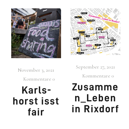
September 27, 2021
November 3, 2021
Kommentare
0
Kommentare
0
Zusamme
Karls­
n_Leben
horst isst
in Rix­dorf
fair