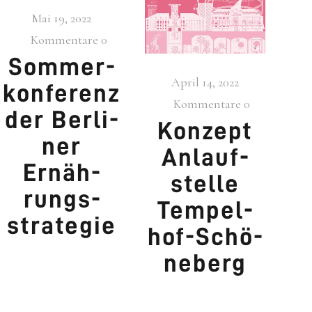
Mai 19, 2022
Kommentare
0
Som­mer­
April 14, 2022
kon­fe­renz
Kommentare
0
der Ber­li­
Kon­zept
ner
Anlauf­
Ernäh­
stel­le
rungs­
Tem­pel­
stra­te­gie
hof-Schö­
ne­berg