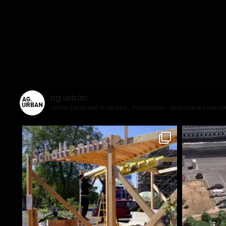
ag.urban
_ Urban Design und Archi­tek­tur
_ Par­ti­zi­pa­ti­on
_ Stra­te­gien und Kon­zep­