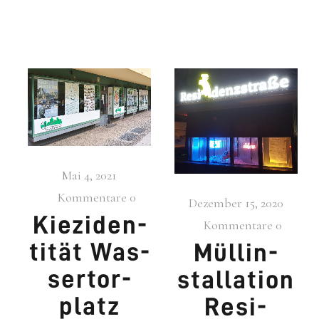
Mai 4, 2021
Kommentare
0
Dezember 15, 2020
Kiezi­den­
Kommentare
0
ti­tät Was­
Müll­in­
ser­tor­
stal­la­ti­on
platz
Resi-