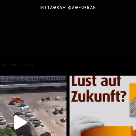
INSTA­GRAM @AG-URBAN
te
Lin­kedin:
.
AG
URBAN