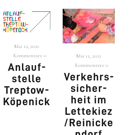
Mai 12, 2021
Kommentare
0
Mai 11, 2021
Anlauf­
Kommentare
0
Ver­kehrs­
stel­le
si­cher­
Trep­tow-
heit im
Köpe­nick
Lettekiez
/Reinicke
ndorf