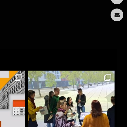
book
Insta­
gram
mail