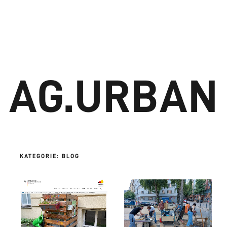
e
Pro­jek­te
Blog
Über uns
AG.URBAN
KATEGORIE:
BLOG