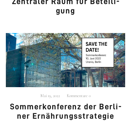
Zen­tra­ler Raum für Betei­li­
gung
Mai 19, 2022
Kommentare
0
Som­mer­kon­fe­renz der Ber­li­
ner Ernäh­rungs­stra­te­gie