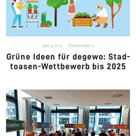
.
beschäf­tigt sich mit der Ent­wick­lung neu­
AG
URBAN
er Stra­te­gien für den städ­ti­schen Raum, Wohn­for­
men und Betei­li­gungs­pro­zes­sen.
Juni 4, 2024
Kommentare
0
Mehr…
Grü­ne Ideen für dege­wo: Stad­
t­oa­sen-Wett­be­werb bis 2025
KONTAKT
030 609 822 540
mail@ag-urban.de