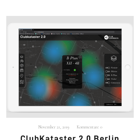
November 21, 2019
Kommentare
0
Club­Ka­tas­ter 2.0 Ber­lin