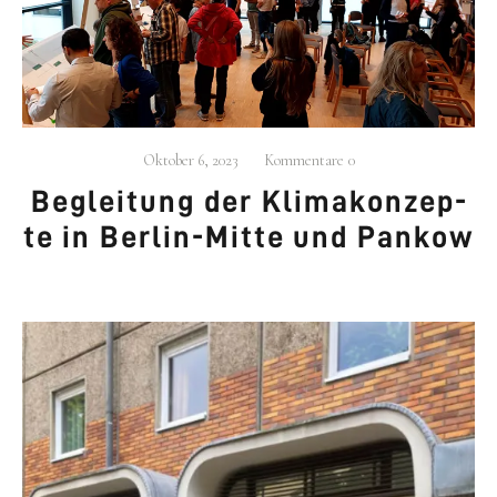
Oktober 6, 2023
Kommentare
0
Beglei­tung der Kli­ma­kon­zep­
te in Ber­lin-Mit­te und Pan­kow