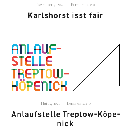
November 3, 2021
Kommentare
0
Karls­horst isst fair
Mai 12, 2021
Kommentare
0
Anlauf­stel­le Trep­tow-Köpe­
nick