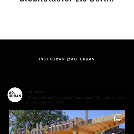
INSTA­GRAM @AG-URBAN
ag.urban
_ Urban Design und Archi­tek­tur
_ Par­ti­zi­pa­ti­on
_ Stra­te­gien und Kon­
zep­te
Lin­kedin:
.
AG
URBAN