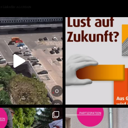
te
Lin­kedin:
.
AG
URBAN