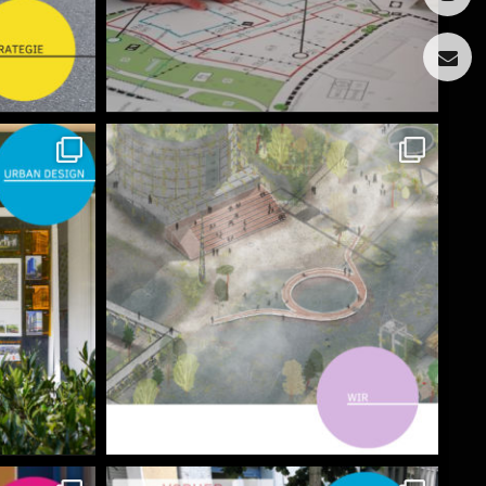
book
Insta­
gram
mail