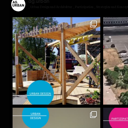
ag.urban
_ Urban Design und Archi­tek­tur
_ Par­ti­zi­pa­ti­on
_ Stra­te­gien und Kon­zep­