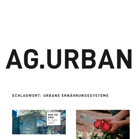
e
Pro­jek­te
Blog
Über uns
AG.URBAN
SCHLAGWORT:
URBANE ERNÄHRUNGSSYSTEME