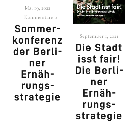
Mai 19, 2022
Kommentare
0
Som­mer­
September 1, 2021
kon­fe­renz
Die Stadt
der Ber­li­
isst fair!
ner
Die Ber­li­
Ernäh­
ner
rungs­
Ernäh­
stra­te­gie
rungs­
stra­te­gie