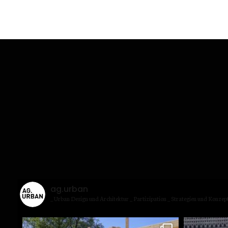
ag.urban
_ Urban Design und Archi­tek­tur
_ Par­ti­zi­pa­ti­on
_ Stra­te­gien und Kon­zep­