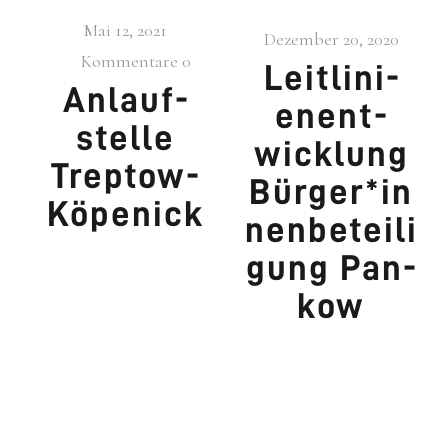
Mai 12, 2021
Dezember 20, 2020
Kommentare
0
Leit­li­ni­
Anlauf­
en­ent­
stel­le
wick­lung
Trep­tow-
Bürger*in
Köpe­nick
nenbeteili
gung Pan­
kow