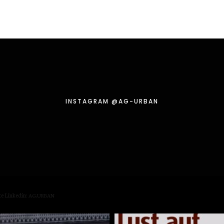
INSTA­GRAM @AG-URBAN
te
Lin­kedin:
.
AG
URBAN