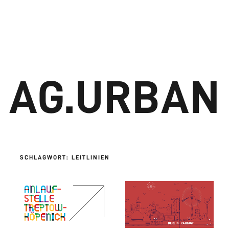
e
Pro­jek­te
Blog
Über uns
AG.URBAN
SCHLAGWORT:
LEITLINIEN