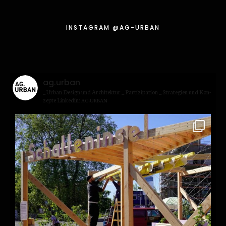
INSTA­GRAM @AG-URBAN
ag.urban
_ Urban Design und Archi­tek­tur
_ Par­ti­zi­pa­ti­on
_ Stra­te­gien und Kon­
zep­te
Lin­kedin:
.
AG
URBAN