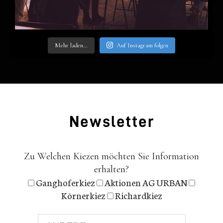
Mehr laden…
Auf Insta­gram fol­gen
News­let­ter
Zu Welchen Kiezen möchten Sie Information
erhalten?
Ganghoferkiez
Aktionen AG URBAN
Körnerkiez
Richardkiez