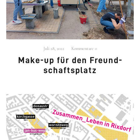
.
beschäf­tigt sich mit der Ent­wick­lung neu­
AG
URBAN
er Stra­te­gien für den städ­ti­schen Raum, Wohn­for­
men und Betei­li­gungs­pro­zes­sen.
Mehr…
Juli 28, 2022
Kommentare
0
Make-up für den Freund­
schafts­platz
KONTAKT
030 609 822 540
mail@ag-urban.de