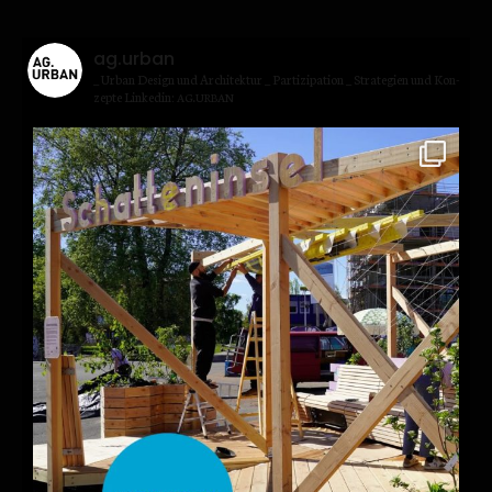
ag.urban
_ Urban Design und Archi­tek­tur
_ Par­ti­zi­pa­ti­on
_ Stra­te­gien und Kon­
zep­te
Lin­kedin:
.
AG
URBAN