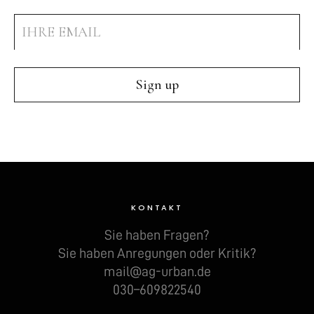
KONTAKT
Sie haben Fra­gen?
Sie haben Anre­gun­gen oder Kri­tik?
mail@ag-urban.de
030–609822540