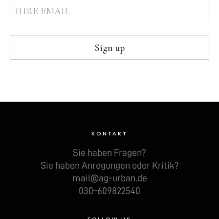
KONTAKT
Sie haben Fra­gen?
Sie haben Anre­gun­gen oder Kri­tik?
mail@ag-urban.de
030–609822540