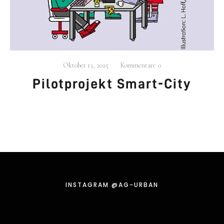
.
beschäf­tigt sich mit der Ent­wick­lung neu­
AG
URBAN
er Stra­te­gien für den städ­ti­schen Raum, Wohn­for­
men und Betei­li­gungs­pro­zes­sen.
Oktober 13, 2025
Kommentare
0
Mehr…
Pilot­pro­jekt Smart-City
KONTAKT
030 609 822 540
mail@ag-urban.de
INSTA­GRAM @AG-URBAN