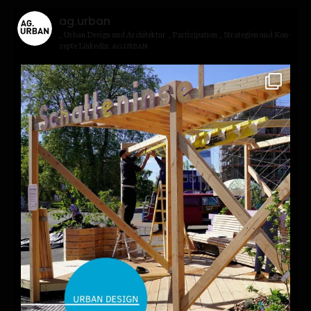
ag.urban
_ Urban Design und Archi­tek­tur
_ Par­ti­zi­pa­ti­on
_ Stra­te­gien und Kon­
zep­te
Lin­kedin:
.
AG
URBAN