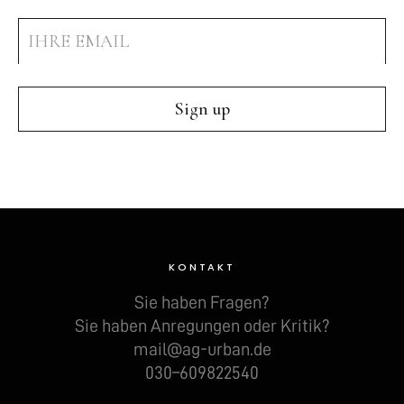
KONTAKT
Sie haben Fra­gen?
Sie haben Anre­gun­gen oder Kri­tik?
mail@ag-urban.de
030–609822540