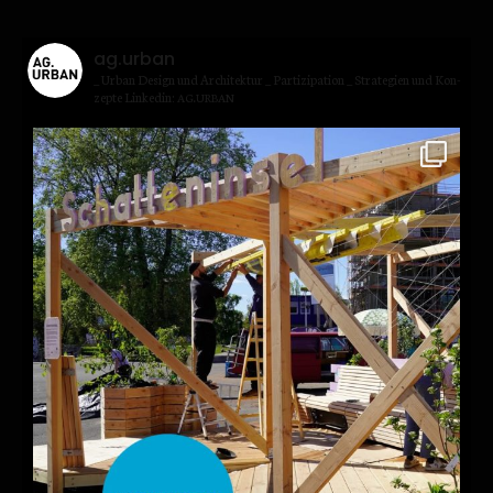
ag.urban
_ Urban Design und Archi­tek­tur
_ Par­ti­zi­pa­ti­on
_ Stra­te­gien und Kon­
zep­te
Lin­kedin:
.
AG
URBAN