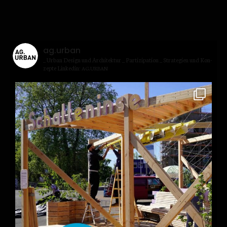
ag.urban
_ Urban Design und Archi­tek­tur
_ Par­ti­zi­pa­ti­on
_ Stra­te­gien und Kon­
zep­te
Lin­kedin:
.
AG
URBAN