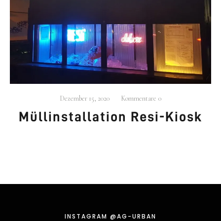
.
beschäf­tigt sich mit der Ent­wick­lung neu­
AG
URBAN
er Stra­te­gien für den städ­ti­schen Raum, Wohn­for­
men und Betei­li­gungs­pro­zes­sen.
Mehr…
Dezember 15, 2020
Kommentare
0
Müll­in­stal­la­ti­on Resi-Kiosk
KONTAKT
030 609 822 540
mail@ag-urban.de
INSTA­GRAM @AG-URBAN