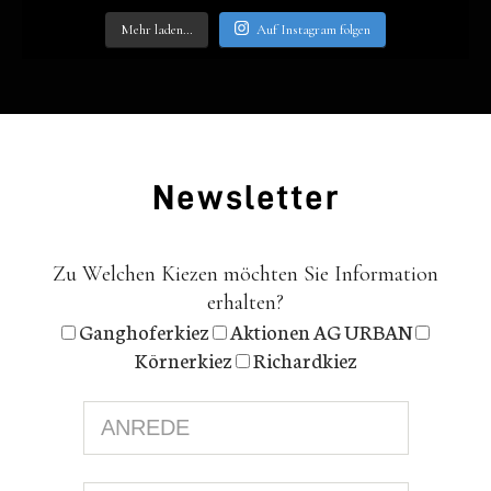
Mehr laden…
Auf Insta­gram fol­gen
News­let­ter
Zu Welchen Kiezen möchten Sie Information
erhalten?
Ganghoferkiez
Aktionen AG URBAN
Körnerkiez
Richardkiez