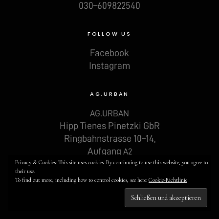
030–609822540
FOLLOW US
Face­book
Insta­gram
AG.URBAN
.
AG
URBAN
Hipp Tienes Pinetz­ki GbR
Ring­bahn­stras­se 10–14,
Auf­gang
A2
12099 Ber­lin
Privacy & Cookies: This site uses cookies. By continuing to use this website, you agree to
their use.
To find out more, including how to control cookies, see here:
Cookie-Richtlinie
© 2019 AG.URBAN -
Impressum & Datenschutz